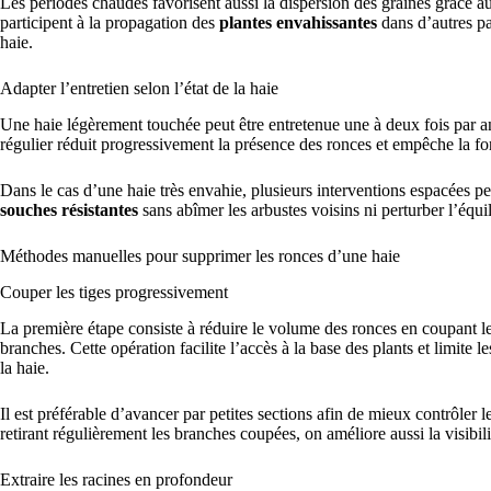
Les périodes chaudes favorisent aussi la dispersion des graines grâce a
participent à la propagation des
plantes envahissantes
dans d’autres pa
haie.
Adapter l’entretien selon l’état de la haie
Une haie légèrement touchée peut être entretenue une à deux fois par an 
régulier réduit progressivement la présence des ronces et empêche la f
Dans le cas d’une haie très envahie, plusieurs interventions espacées pe
souches résistantes
sans abîmer les arbustes voisins ni perturber l’équil
Méthodes manuelles pour supprimer les ronces d’une haie
Couper les tiges progressivement
La première étape consiste à réduire le volume des ronces en coupant le
branches. Cette opération facilite l’accès à la base des plants et limite l
la haie.
Il est préférable d’avancer par petites sections afin de mieux contrôler 
retirant régulièrement les branches coupées, on améliore aussi la visibil
Extraire les racines en profondeur