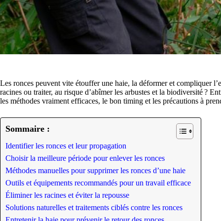
Les ronces peuvent vite étouffer une haie, la déformer et compliquer l’en
racines ou traiter, au risque d’abîmer les arbustes et la biodiversité ? En
les méthodes vraiment efficaces, le bon timing et les précautions à pren
Sommaire :
Identifier les ronces et leur propagation
Choisir la meilleure période pour enlever les ronces
Méthodes manuelles pour supprimer les ronces d’une haie
Outils et équipements recommandés pour un travail efficace
Éliminer les racines et éviter la repousse
Solutions naturelles et traitements ciblés contre les ronces
Entretenir la haie pour prévenir le retour des ronces